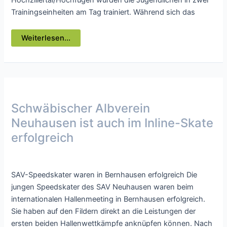
Trainingseinheiten am Tag trainiert. Während sich das
Schwäbischer
Weiterlesen...
Albverein
Neuhausen
ob
Eck
auf
Skifreizeit
im
Zillertal
Schwäbischer Albverein
Neuhausen ist auch im Inline-Skate
erfolgreich
Presse
/ Von
webmaster
SAV-Speedskater waren in Bernhausen erfolgreich Die
jungen Speedskater des SAV Neuhausen waren beim
internationalen Hallenmeeting in Bernhausen erfolgreich.
Sie haben auf den Fildern direkt an die Leistungen der
ersten beiden Hallenwettkämpfe anknüpfen können. Nach