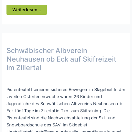
Tag
Weiterlesen...
des
Baumes
2023
Schwäbischer Albverein
Neuhausen ob Eck auf Skifreizeit
im Zillertal
Presse
/ Von
webmaster
Pistenteufel trainieren sicheres Bewegen im Skigebiet In der
zweiten Osterferienwoche waren 26 Kinder und
Jugendliche des Schwäbischen Albvereins Neuhausen ob
Eck fünf Tage im Zillertal in Tirol zum Skitraining. Die
Pistenteufel sind die Nachwuchsabteilung der Ski- und
Snowboardschule des SAV. Im Skigebiet
Hochzillertal/Hochfügen wurden die Jugendlichen in zwei