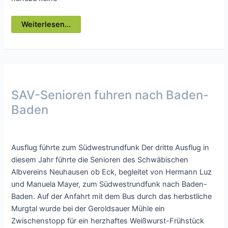
Ski-
Weiterlesen...
und
Wanderhütte
des
Schwäbischen
Albverein
Neuhausen
ob
Eck
öffnet
SAV-Senioren fuhren nach Baden-
auch
am
Baden
Dienstagnachmittag
Presse
/ Von
webmaster
Ausflug führte zum Südwestrundfunk Der dritte Ausflug in
diesem Jahr führte die Senioren des Schwäbischen
Albvereins Neuhausen ob Eck, begleitet von Hermann Luz
und Manuela Mayer, zum Südwestrundfunk nach Baden-
Baden. Auf der Anfahrt mit dem Bus durch das herbstliche
Murgtal wurde bei der Geroldsauer Mühle ein
Zwischenstopp für ein herzhaftes Weißwurst-Frühstück