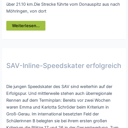
über 21.10 km.Die Strecke führte vom Donauspitz aus nach
Möhringen, von dort
Lauftreff
Weiterlesen...
vom
SAV
Neuhausen
ob
Eck
startet
bei
Run&Fun
SAV-Inline-Speedskater erfolgreich
Presse
/ Von
webmaster
Die jungen Speedskater des SAV sind weiterhin auf der
Erfolgspur. Und mittlerweile stehen auch überregionale
Rennen auf dem Terminplan: Bereits vor zwei Wochen
waren Emma und Karlotta Schröder beim Kriterium in
Groß-Gerau. Im international besetzten Feld der
Schülerinnen B belegten sie bei ihrem ersten großen
Kriterium die Plätze 17 und 26 in der Gesamtwertung. Zum