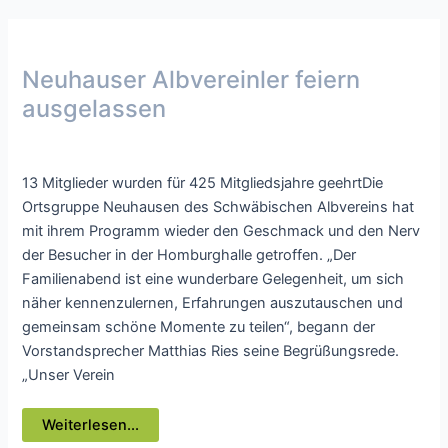
geöffnet
Neuhauser Albvereinler feiern
ausgelassen
Presse
/ Von
webmaster
13 Mitglieder wurden für 425 Mitgliedsjahre geehrtDie
Ortsgruppe Neuhausen des Schwäbischen Albvereins hat
mit ihrem Programm wieder den Geschmack und den Nerv
der Besucher in der Homburghalle getroffen. „Der
Familienabend ist eine wunderbare Gelegenheit, um sich
näher kennenzulernen, Erfahrungen auszutauschen und
gemeinsam schöne Momente zu teilen“, begann der
Vorstandsprecher Matthias Ries seine Begrüßungsrede.
„Unser Verein
Neuhauser
Weiterlesen...
Albvereinler