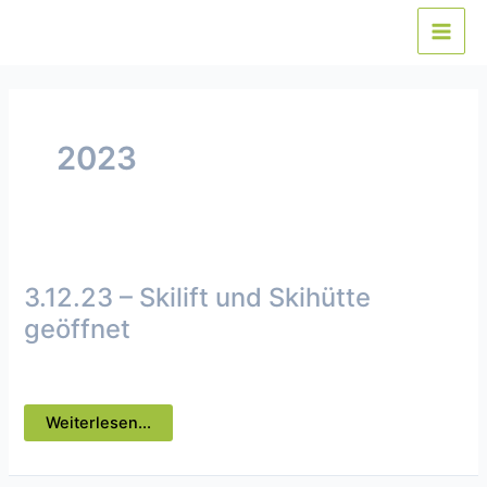
Zum
Inhalt
Main
springen
Men
2023
3.12.23 – Skilift und Skihütte
geöffnet
Uncategorized
/ Von
webmaster
3.12.23
Weiterlesen...
–
Skilift
und
Skihütte