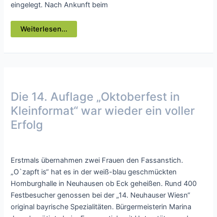
eingelegt. Nach Ankunft beim
SAV-
Weiterlesen...
Senioren
fuhren
nach
Baden-
Baden
Die 14. Auflage „Oktoberfest in
Kleinformat“ war wieder ein voller
Erfolg
Presse
/ Von
webmaster
Erstmals übernahmen zwei Frauen den Fassanstich.
„O`zapft is“ hat es in der weiß-blau geschmückten
Homburghalle in Neuhausen ob Eck geheißen. Rund 400
Festbesucher genossen bei der „14. Neuhauser Wiesn“
original bayrische Spezialitäten. Bürgermeisterin Marina