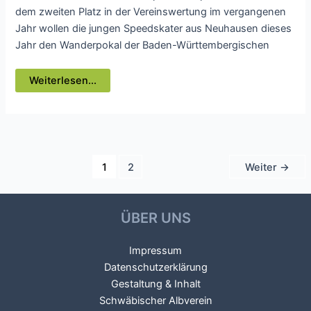
dem zweiten Platz in der Vereinswertung im vergangenen
Jahr wollen die jungen Speedskater aus Neuhausen dieses
Jahr den Wanderpokal der Baden-Württembergischen
Schwäbischer
Weiterlesen...
Albverein
Neuhausen
ist
auch
im
Inline-
Skate
erfolgreich
Seitennummerierung
1
2
Weiter
→
der
Beiträge
ÜBER UNS
Impressum
Datenschutzerklärung
Gestaltung & Inhalt
Schwäbischer Albverein