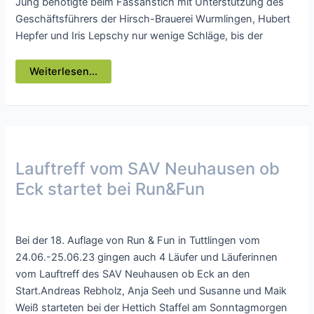
Jung benötigte beim Fassanstich mit Unterstützung des
Geschäftsführers der Hirsch-Brauerei Wurmlingen, Hubert
Hepfer und Iris Lepschy nur wenige Schläge, bis der
Die
Weiterlesen...
14.
Auflage
„Oktoberfest
in
Kleinformat“
war
wieder
ein
voller
Lauftreff vom SAV Neuhausen ob
Erfolg
Eck startet bei Run&Fun
Presse
/ Von
webmaster
Bei der 18. Auflage von Run & Fun in Tuttlingen vom
24.06.-25.06.23 gingen auch 4 Läufer und Läuferinnen
vom Lauftreff des SAV Neuhausen ob Eck an den
Start.Andreas Rebholz, Anja Seeh und Susanne und Maik
Weiß starteten bei der Hettich Staffel am Sonntagmorgen