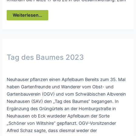
SAV-
Weiterlesen...
Inline-
Speedskater
erfolgreich
Tag des Baumes 2023
Presse
/ Von
webmaster
Neuhauser pflanzen einen Apfelbaum Bereits zum 35. Mal
haben Gartenfreunde und Wanderer vom Obst- und
Gartenbauverein (OGV) und vom Schwäbischen Albverein
Neuhausen (SAV) den „Tag des Baumes“ begangen. In
Ergänzung des Grüngürtels an der Homburgstraße in
Neuhausen ob Eck wurdeder Apfelbaum der Sorte
„Schöner von Wiltshire“ gepflanzt. OGV-Vorsitzender
Alfred Schaz sagte, dass diesmal weder der