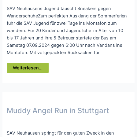
SAV Neuhausens Jugend tauscht Sneakers gegen
WanderschuheZum perfekten Ausklang der Sommerferien
fuhr die SAV Jugend für zwei Tage ins Montafon zum
wandern. Für 20 Kinder und Jugendliche im Alter von 10
bis 17 Jahren und ihre 5 Betreuer startete der Bus am
Samstag 07.09.2024 gegen 6:00 Uhr nach Vandans ins
Montafon. Mit vollgepackten Rucksäcken für
Bergwanderung
Weiterlesen...
am
Golm
Muddy Angel Run in Stuttgart
Presse
/ Von
webmaster
SAV Neuhausen springt für den guten Zweck in den