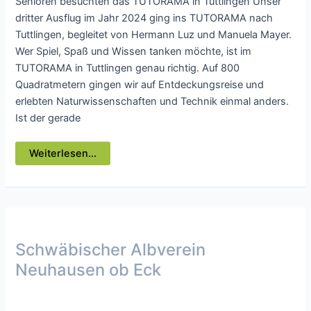
Senioren besuchten das TUTORAMA in Tuttlingen Unser
dritter Ausflug im Jahr 2024 ging ins TUTORAMA nach
Tuttlingen, begleitet von Hermann Luz und Manuela Mayer.
Wer Spiel, Spaß und Wissen tanken möchte, ist im
TUTORAMA in Tuttlingen genau richtig. Auf 800
Quadratmetern gingen wir auf Entdeckungsreise und
erlebten Naturwissenschaften und Technik einmal anders.
Ist der gerade
Schwäbischer
Weiterlesen...
Albverein
Neuhausen
ob
Eck
Schwäbischer Albverein
Neuhausen ob Eck
Presse
/ Von
webmaster