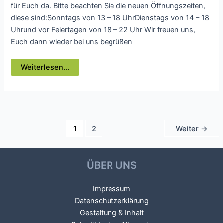
für Euch da. Bitte beachten Sie die neuen Öffnungszeiten,
diese sind:Sonntags von 13 – 18 UhrDienstags von 14 – 18
Uhrund vor Feiertagen von 18 – 22 Uhr Wir freuen uns,
Euch dann wieder bei uns begrüßen
Die
Weiterlesen...
Ski-
und
Wanderhütte
des
SAV
macht
Sommerpause
Seitennummerierung
1
2
Weiter
→
der
Beiträge
ÜBER UNS
Impressum
Datenschutzerklärung
Gestaltung & Inhalt