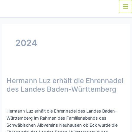
Zum
Inhalt
Ma
springen
Me
2024
Hermann Luz erhält die Ehrennadel
des Landes Baden-Württemberg
Presse
/ Von
webmaster
Hermann Luz erhält die Ehrennadel des Landes Baden-
Württemberg Im Rahmen des Familienabends des
Schwäbischen Albvereins Neuhausen ob Eck wurde die