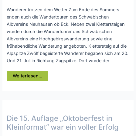
Wanderer trotzen dem Wetter Zum Ende des Sommers
enden auch die Wandertouren des Schwäbischen
Albvereins Neuhausen ob Eck. Neben zwei Klettersteigen
wurden durch die Wanderführer des Schwäbischen
Albvereins eine Hochgebirgswanderung sowie eine
frühabendliche Wanderung angeboten. Klettersteig auf die
Alpspitze Zwölf begeisterte Wanderer begaben sich am 20.
Und 21. Juli in Richtung Zugspitze. Dort wurde der
Wanderer
Weiterlesen...
des
Schwäbischen
Albvereins
Neuhausen
ob
Eck
beenden
Sommertouren
Die 15. Auflage „Oktoberfest in
Kleinformat“ war ein voller Erfolg