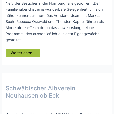
Nerv der Besucher in der Homburghalle getroffen. „Der
Familienabend ist eine wunderbare Gelegenheit, um sich
näher kennenzulernen. Das Vorstandsteam mit Markus
Seeh, Rebecca Osswald und Thorsten Kappel führten als
Moderatoren-Team durch das abwechslungsreiche
Programm, das ausschließlich aus dem Eigengewächs
gestaltet
Neuhauser
Weiterlesen...
Albvereinler
feiern
ausgelassen
Schwäbischer Albverein
Neuhausen ob Eck
Presse
/ Von
webmaster