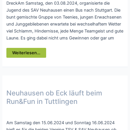
DreckAm Samstag, den 03.08.2024, organisierte die
Jugend des SAV Neuhausen einen Bus nach Stuttgart. Die
bunt gemischte Gruppe von Teenies, jungen Erwachsenen
und Junggebliebenen erwartete bei wechselhaftem Wetter
viel Schlamm, Hindernisse, jede Menge Teamgeist und gute
Laune. Es ging dabei nicht ums Gewinnen oder gar um
Muddy
Weiterlesen...
Angel
Run
in
Stuttgart
Neuhausen ob Eck läuft beim
Run&Fun in Tuttlingen
Presse
/ Von
webmaster
Am Samstag den 15.06.2024 und Sonntag 16.06.2024
hieß es für die beiden Vereine TSV & SAV Neuhausen ob