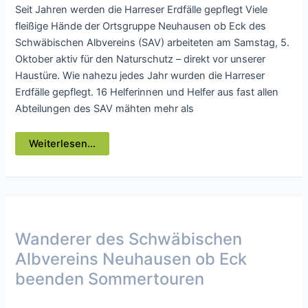
Seit Jahren werden die Harreser Erdfälle gepflegt Viele
fleißige Hände der Ortsgruppe Neuhausen ob Eck des
Schwäbischen Albvereins (SAV) arbeiteten am Samstag, 5.
Oktober aktiv für den Naturschutz – direkt vor unserer
Haustüre. Wie nahezu jedes Jahr wurden die Harreser
Erdfälle gepflegt. 16 Helferinnen und Helfer aus fast allen
Abteilungen des SAV mähten mehr als
Schwäbischer
Weiterlesen...
Albverein
Neuhausen
ob
Eck
Wanderer des Schwäbischen
Albvereins Neuhausen ob Eck
beenden Sommertouren
Presse
/ Von
webmaster