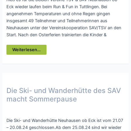
Eck wieder laufen beim Run & Fun in Tuttlingen. Bei
angenehmen Temperaturen und ohne Regen gingen
insgesamt 49 Teilnehmer und Teilnehmerinnen aus
Neuhausen unter der Vereinskooperation SAV/TSV an den
Start. Nach den Osterferien trainierten die Kinder &
Neuhausen
Weiterlesen...
ob
Eck
läuft
beim
Run&Fun
in
Tuttlingen
Die Ski- und Wanderhütte des SAV
macht Sommerpause
Uncategorized
/ Von
webmaster
Die Ski- und Wanderhütte Neuhausen ob Eck ist vom 21.07
– 20.08.24 geschlossen.Ab dem 25.08.24 sind wir wieder