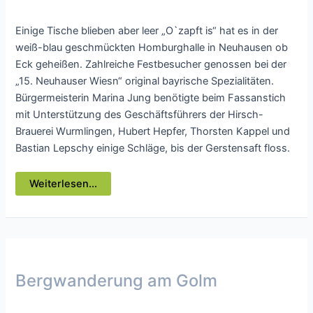
Presse
/ Von
webmaster
Einige Tische blieben aber leer „O`zapft is“ hat es in der
weiß-blau geschmückten Homburghalle in Neuhausen ob
Eck geheißen. Zahlreiche Festbesucher genossen bei der
„15. Neuhauser Wiesn“ original bayrische Spezialitäten.
Bürgermeisterin Marina Jung benötigte beim Fassanstich
mit Unterstützung des Geschäftsführers der Hirsch-
Brauerei Wurmlingen, Hubert Hepfer, Thorsten Kappel und
Bastian Lepschy einige Schläge, bis der Gerstensaft floss.
Die
Weiterlesen...
15.
Auflage
„Oktoberfest
in
Kleinformat“
war
ein
voller
Erfolg
Bergwanderung am Golm
Presse
/ Von
webmaster