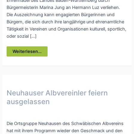
Ehrennadel des Landes Baden-Württemberg durch
Bürgermeisterin Marina Jung an Hermann Luz verliehen.
Die Auszeichnung kann engagierten Bürgerinnen und
Bürgern, die sich durch ihre langjährige und ehrenamtliche
Tätigkeit in Vereinen und Organisationen kulturell, sportlich,
oder sozial […]
Hermann
Weiterlesen...
Luz
erhält
die
Ehrennadel
des
Landes
Baden-
Württemberg
Neuhauser Albvereinler feiern
ausgelassen
Presse
/ Von
webmaster
Die Ortsgruppe Neuhausen des Schwäbischen Albvereins
hat mit ihrem Programm wieder den Geschmack und den