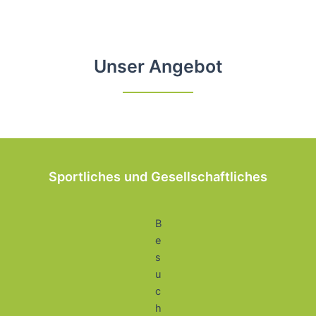
Unser Angebot
Sportliches und Gesellschaftliches
B
e
s
u
c
h