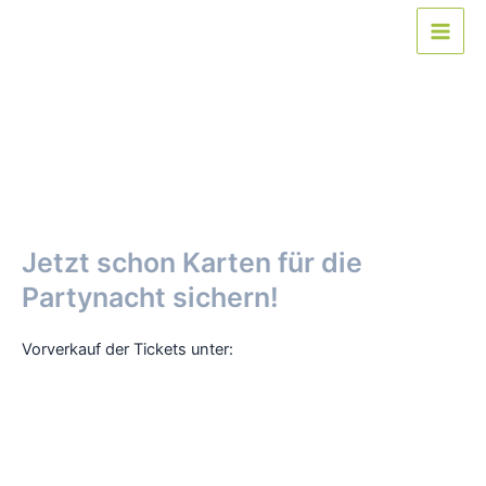
Zum
Inhalt
Main
springen
Men
Jetzt schon Karten für die
Partynacht sichern!
Vorverkauf der Tickets unter:
https://sav-neuhausen-ob-
eck.corsizio.com/event/69ca515d4fa9204f41833853