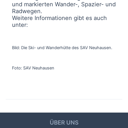
und markierten Wander-, Spazier- und
Radwegen.
Weitere Informationen gibt es auch
unter:
www.sav-neuhausen-ob-
eck.de
Bild: Die Ski- und Wanderhütte des SAV Neuhausen.
Foto: SAV Neuhausen
Beitragsnavigation
←
Vorheriger Beitrag
Nächster Beitrag
→
ÜBER UNS