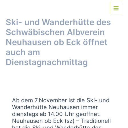
Zum
Inhalt
Main
springen
Ski- und Wanderhütte des
Men
Schwäbischen Albverein
Neuhausen ob Eck öffnet
auch am
Dienstagnachmittag
Von
webmaster
/
30. Oktober 2023
Ab dem 7.November ist die Ski- und
Wanderhütte Neuhausen immer
dienstags ab 14.00 Uhr geöffnet.
Neuhausen ob Eck (sz) – Traditionell
hat die Ski-und Wanderhütte des