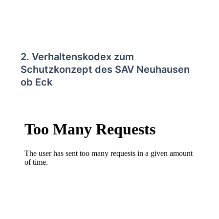
2. Verhaltenskodex zum
Schutzkonzept des SAV Neuhausen
ob Eck
Vollbild
Z
u
m
P
D
F
-
I
n