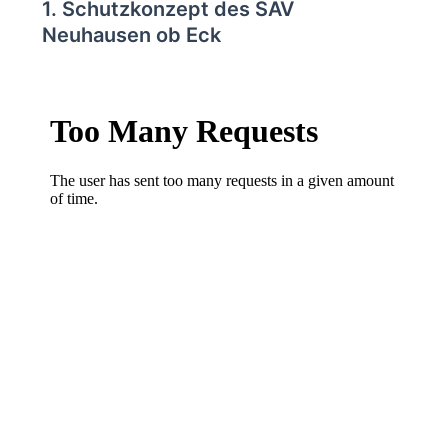
1. Schutzkonzept des SAV
Neuhausen ob Eck
Vollbuld
Z
u
m
P
D
F
-
I
n
h
a
l
t
s
p