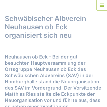
Zum
Inhalt
Ma
springen
Schwäbischer Albverein
Me
Neuhausen ob Eck
organisiert sich neu
Von
webmaster
/
1. November 2022
Neuhausen ob Eck – Bei der gut
besuchten Hauptversammlung der
Ortsgruppe Neuhausen
ob Eck des
Schwäbischen Albvereins (SAV) in der
Homburghalle stand die Neuorganisation
des SAV im Vordergrund. Der Vorsitzende
Matthias Ries stellte die Eckpunkte der
Neuorganisation vor und führte aus, dass
es neben einer zweitägigen