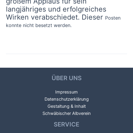
großem Applaus für sein
langjähriges und erfolgreiches
Wirken verabschiedet
. Dieser
Posten
konnte nicht besetzt werden.
Beitragsnavigation
←
Vorheriger Beitrag
Nächster Beitrag
→
ÜBER UNS
Impressum
Datenschutzerklärung
Gestaltung & Inhalt
Schwäbischer Albverein
SERVICE