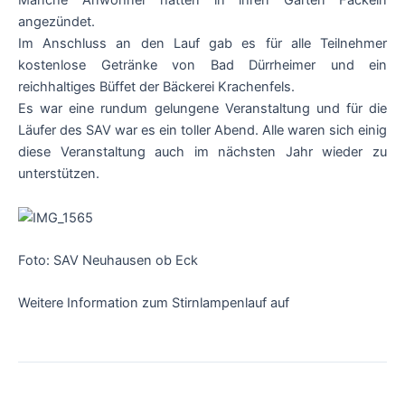
Manche Anwohner hatten in ihren Gärten Fackeln
angezündet.
Im Anschluss an den Lauf gab es für alle Teilnehmer
kostenlose Getränke von Bad Dürrheimer und ein
reichhaltiges Büffet der Bäckerei Krachenfels.
Es war eine rundum gelungene Veranstaltung und für die
Läufer des SAV war es ein toller Abend. Alle waren sich einig
diese Veranstaltung auch im nächsten Jahr wieder zu
unterstützen.
Foto: SAV Neuhausen ob Eck
Weitere Information zum Stirnlampenlauf auf
Bad Dürrheimer
Stirnlampenlauf.
Beitragsnavigation
←
Vorheriger Beitrag
Nächster Beitrag
→