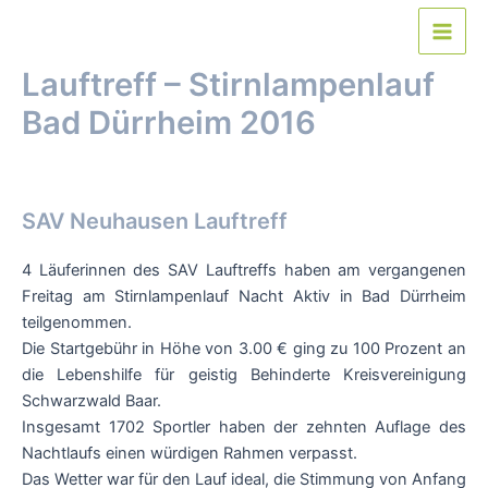
Zum
Inhalt
Main
springen
Lauftreff – Stirnlampenlauf
Men
Bad Dürrheim 2016
Kommentar verfassen
/ Von
webmaster
/
1. Mai 2016
SAV Neuhausen Lauftreff
4 Läuferinnen des SAV Lauftreffs haben am vergangenen
Freitag am Stirnlampenlauf Nacht Aktiv in Bad Dürrheim
teilgenommen.
Die Startgebühr in Höhe von 3.00 € ging zu 100 Prozent an
die Lebenshilfe für geistig Behinderte Kreisvereinigung
Schwarzwald Baar.
Insgesamt 1702 Sportler haben der zehnten Auflage des
Nachtlaufs einen würdigen Rahmen verpasst.
Das Wetter war für den Lauf ideal, die Stimmung von Anfang