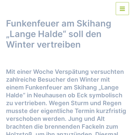
Zum
Inhalt
Main
springen
Funkenfeuer am Skihang
Men
„Lange Halde“ soll den
Winter vertreiben
Von
webmaster
/
18. März 2019
Mit einer Woche Verspätung versuchten
zahlreiche Besucher den Winter mit
einem Funkenfeuer am Skihang „Lange
Halde“ in Neuhausen ob Eck symbolisch
zu vertrieben. Wegen Sturm und Regen
musste der eigentliche Termin kurzfristig
verschoben werden. Jung und Alt
brachten die brennenden Fackeln zum
Holzstoß, um ihn anzuzünden. Diesmal