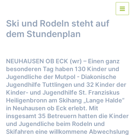
Zum
Inhalt
Main
springen
Ski und Rodeln steht auf
Men
dem Stundenplan
Von
webmaster
/
30. Januar 2019
NEUHAUSEN OB ECK (wr) – Einen ganz
besonderen Tag haben 130 Kinder und
Jugendliche der Mutpol - Diakonische
Jugendhilfe Tuttlingen und 32 Kinder der
Kinder- und Jugendhilfe St. Franziskus
Heiligenbronn am Skihang „Lange Halde“
in Neuhausen ob Eck erlebt. Mit
insgesamt 35 Betreuern hatten die Kinder
und Jugendliche beim Rodeln und
Skifahren eine willkommene Abwechslung