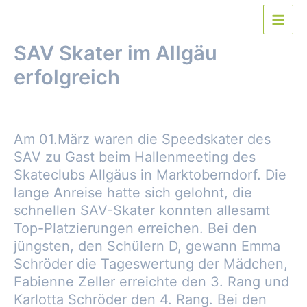
Zum
Inhalt
Main
springen
SAV Skater im Allgäu
Men
erfolgreich
Von
webmaster
/
8. März 2020
Am 01.März waren die Speedskater des
SAV zu Gast beim Hallenmeeting des
Skateclubs Allgäus in Marktoberndorf. Die
lange Anreise hatte sich gelohnt, die
schnellen SAV-Skater konnten allesamt
Top-Platzierungen erreichen. Bei den
jüngsten, den Schülern D, gewann Emma
Schröder die Tageswertung der Mädchen,
Fabienne Zeller erreichte den 3. Rang und
Karlotta Schröder den 4. Rang. Bei den