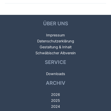
Beitragsnavigation
←
Vorheriger Beitrag
Nächster Beitrag
→
ÜBER UNS
Impressum
Datenschutzerklärung
Gestaltung & Inhalt
Schwäbischer Albverein
SERVICE
Downloads
ARCHIV
2026
2025
2024