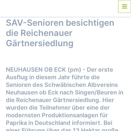
Zum
Inhalt
Ma
springen
SAV-Senioren besichtigen
Me
die Reichenauer
Gärtnersiedlung
Von
webmaster
/
2. Mai 2018
NEUHAUSEN OB ECK (pm) - Der erste
Ausflug in diesem Jahr führte die
Senioren des Schwäbischen Albvereins
Neuhausen ob Eck nach Singen/Beuren in
die Reichenauer Gärtnersiedlung. Hier
wurden die Teilnehmer über eine der
modernsten Produktionsanlagen für
Paprika in Deutschland informiert. Bei
einer Führung über das 13 Hektar große