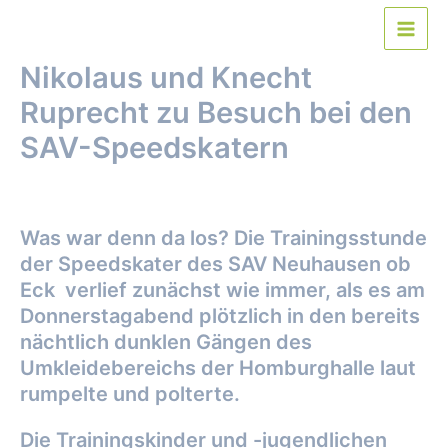
Zum
Inhalt
Main
springen
Nikolaus und Knecht
Men
Ruprecht zu Besuch bei den
SAV-Speedskatern
Von
webmaster
/
7. Dezember 2018
Was war denn da los? Die Trainingsstunde
der Speedskater des SAV Neuhausen ob
Eck verlief zunächst wie immer, als es am
Donnerstagabend plötzlich in den bereits
nächtlich dunklen Gängen des
Umkleidebereichs der Homburghalle laut
rumpelte und polterte.
Die Trainingskinder und -jugendlichen