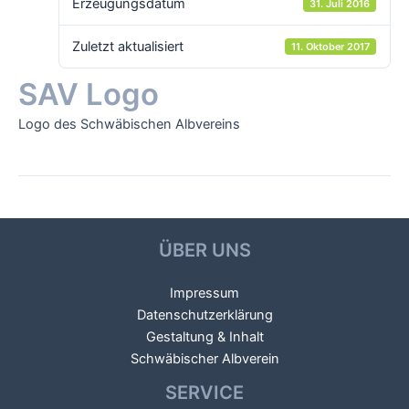
Erzeugungsdatum
31. Juli 2016
Zuletzt aktualisiert
11. Oktober 2017
SAV Logo
Logo des Schwäbischen Albvereins
Beitragsnavigation
←
Vorheriger Datei
Nächster Datei
→
ÜBER UNS
Impressum
Datenschutzerklärung
Gestaltung & Inhalt
Schwäbischer Albverein
SERVICE