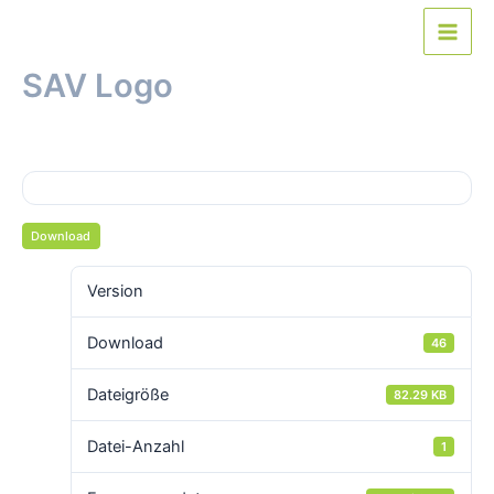
Zum
Inhalt
Main
springen
SAV Logo
Men
Von
webmaster
/
31. Juli 2016
Download
Version
Download
46
Dateigröße
82.29 KB
Datei-Anzahl
1