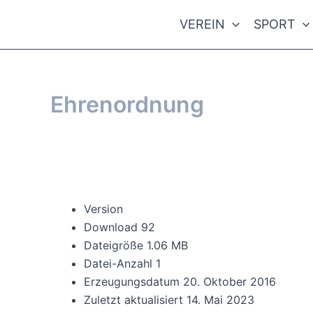
Zum
VEREIN
SPORT
Inhalt
springen
Ehrenordnung
Von
webmaster
/
20. Oktober 2016
Download
Version
Download
92
Dateigröße
1.06 MB
Datei-Anzahl
1
Erzeugungsdatum
20. Oktober 2016
Zuletzt aktualisiert
14. Mai 2023