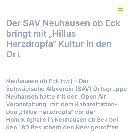
Zum
Inhalt
Main
springen
Der SAV Neuhausen ob Eck
Men
bringt mit „Hillus
Herzdropfa“ Kultur in den
Ort
Von
webmaster
/
30. Juli 2021
Neuhausen ob Eck (wr) – Der
Schwäbische Albverein (SAV) Ortsgruppe
Neuhausen hatte mit der „Open Air
Veranstaltung“ mit dem Kabarettisten-
Duo „Hillus Herzdropfa“ vor der
Homburghalle in Neuhausen ob Eck bei
den 180 Besuchern den Nerv getroffen.