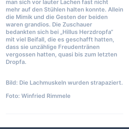
man sich vor lauter Lachen fast nicht
mehr auf den Stühlen halten konnte. Allein
die Mimik und die Gesten der beiden
waren grandios. Die Zuschauer
bedankten sich bei „Hillus Herzdropfa“
mit viel Beifall, die es geschafft hatten,
dass sie unzählige Freudentränen
vergossen hatten, quasi bis zum letzten
Dropfa.
Bild: Die Lachmuskeln wurden strapaziert.
Foto: Winfried Rimmele
Beitragsnavigation
←
Vorheriger Beitrag
Nächster Beitrag
→