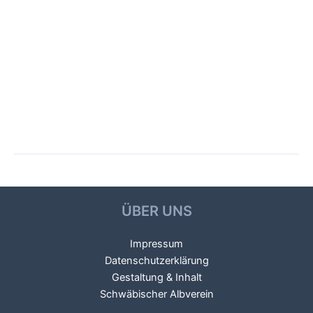
Beitragsnavigation
←
Vorheriger Galerien
Nächster Galerien
→
ÜBER UNS
Impressum
Datenschutzerklärung
Gestaltung & Inhalt
Schwäbischer Albverein