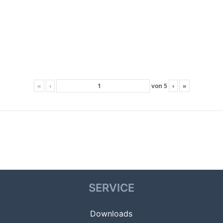
«
‹
von
5
›
»
SERVICE
Downloads