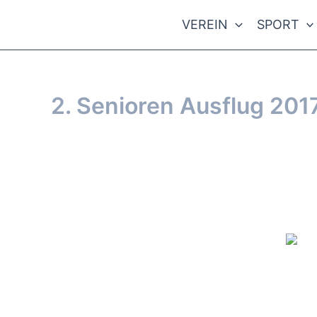
Zum
VEREIN
SPORT
Inhalt
springen
2. Senioren Ausflug 201
Von
webmaster
/
26. November 2017