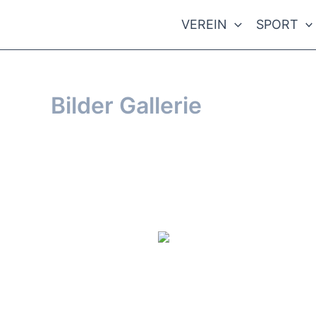
Zum
VEREIN
SPORT
Inhalt
springen
Bilder Gallerie
Von
webmaster
/
17. April 2016