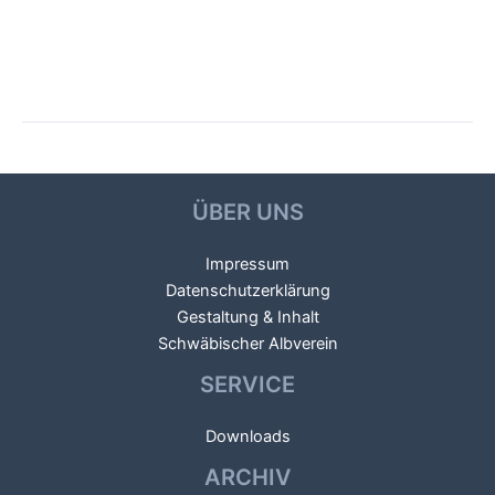
Beitragsnavigation
←
Vorheriger Galerien
Nächster Galerien
→
ÜBER UNS
Impressum
Datenschutzerklärung
Gestaltung & Inhalt
Schwäbischer Albverein
SERVICE
Downloads
ARCHIV