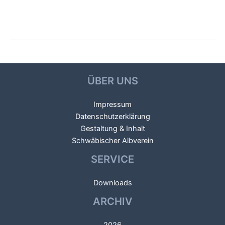
Beitragsnavigation
←
Vorheriger Galerien
Nächster Galerien
→
ÜBER UNS
Impressum
Datenschutzerklärung
Gestaltung & Inhalt
Schwäbischer Albverein
SERVICE
Downloads
ARCHIV