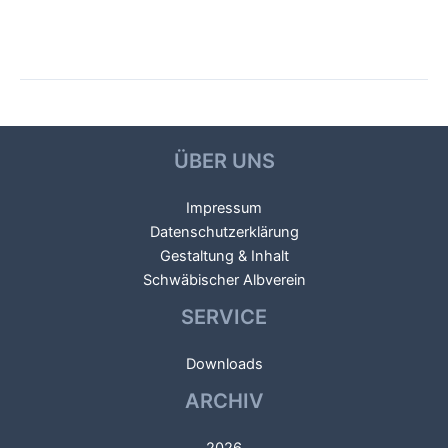
Beitragsnavigation
←
Vorheriger Galerien
Nächster Galerien
→
ÜBER UNS
Impressum
Datenschutzerklärung
Gestaltung & Inhalt
Schwäbischer Albverein
SERVICE
Downloads
ARCHIV