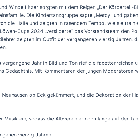
 und Windelflitzer sorgten mit dem Reigen „Der Körperteil-B
insfamilie. Die Kindertanzgruppe sagte „Mercy“ und gaben d
durch die Halle und zeigten in rasendem Tempo, wie sie trai
-Löwen-Cups 2024 „versilberte“ das Vorstandsteam den Po
lehrer zeigten im Outfit der vergangenen vierzig Jahren, da
en.
 vergangene Jahr in Bild und Ton rief die facettenreichen 
ns Gedächtnis. Mit Kommentaren der jungen Moderatoren w
ub Neuhausen ob Eck gekümmert, und die Dekoration der H
r Musik ein, sodass die Albvereinler noch lange auf der Ta
gangenen vierzig Jahren.