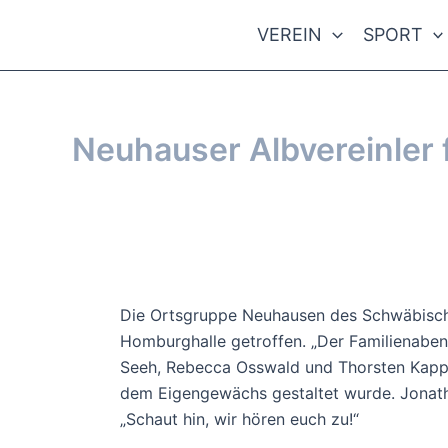
Zum
VEREIN
SPORT
Inhalt
springen
Neuhauser Albvereinler 
Von
webmaster
/
15. Dezember 2024
Die Ortsgruppe Neuhausen des Schwäbisch
Homburghalle getroffen. „Der Familienaben
Seeh, Rebecca Osswald und Thorsten Kappe
dem Eigengewächs gestaltet wurde. Jonatha
„Schaut hin, wir hören euch zu!“