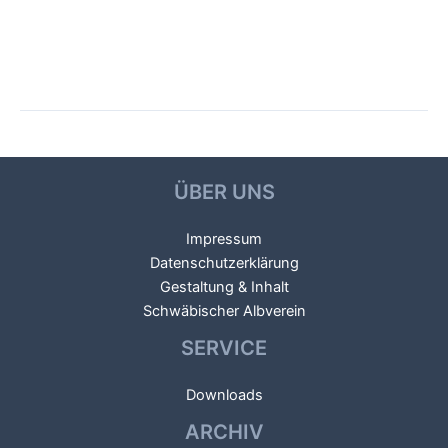
Beitragsnavigation
←
Vorheriger Galerien
Nächster Galerien
→
ÜBER UNS
Impressum
Datenschutzerklärung
Gestaltung & Inhalt
Schwäbischer Albverein
SERVICE
Downloads
ARCHIV