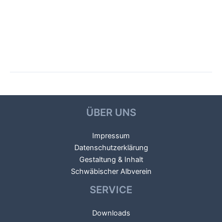
Beitragsnavigation
←
Vorheriger Galerien
Nächster Galerien
→
ÜBER UNS
Impressum
Datenschutzerklärung
Gestaltung & Inhalt
Schwäbischer Albverein
SERVICE
Downloads