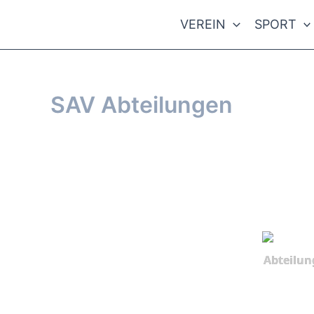
Zum
VEREIN
SPORT
Inhalt
springen
SAV Abteilungen
Von
webmaster
/
15. November 2017
Abteilun