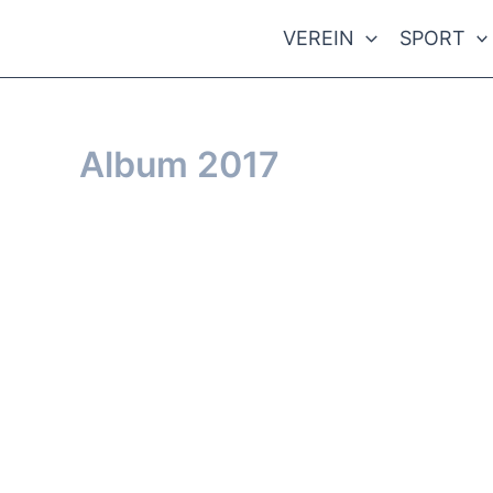
Zum
VEREIN
SPORT
Inhalt
springen
Album 2017
Von
/
17. Oktober 2016