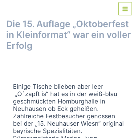
Zum
Inhalt
Main
springen
Die 15. Auflage „Oktoberfest
Men
in Kleinformat“ war ein voller
Erfolg
Von
webmaster
/
23. September 2024
Einige Tische blieben aber leer
„O`zapft is“ hat es in der weiß-blau
geschmückten Homburghalle in
Neuhausen ob Eck geheißen.
Zahlreiche Festbesucher genossen
bei der „15. Neuhauser Wiesn“ original
bayrische Spezialitäten.