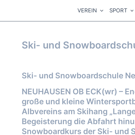
Zum
VEREIN
SPORT
Inhalt
springen
Ski- und Snowboardsch
Kommentar verfassen
/ Von
webmaster
/
10. Jan
Ski- und Snowboardschule N
NEUHAUSEN OB ECK(wr) – Endl
große und kleine Wintersport
Albvereins am Skihang „Lange 
Begeisterung die Abfahrt hinu
Snowboardkurs der Ski- und 