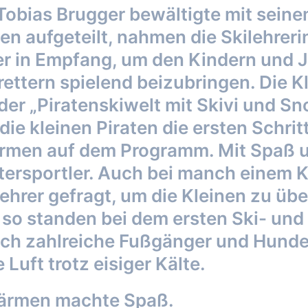
Tobias Brugger bewältigte mit seine
n aufgeteilt, nahmen die Skilehreri
r in Empfang, um den Kindern und J
rettern spielend beizubringen. Die K
der „Piratenskiwelt mit Skivi und Sno
ie kleinen Piraten die ersten Schrit
ärmen auf dem Programm. Mit Spaß u
ntersportler. Auch bei manch einem 
hrer gefragt, um die Kleinen zu übe
nd so standen bei dem ersten Ski- u
uch zahlreiche Fußgänger und Hunde
Luft trotz eisiger Kälte.
wärmen machte Spaß.