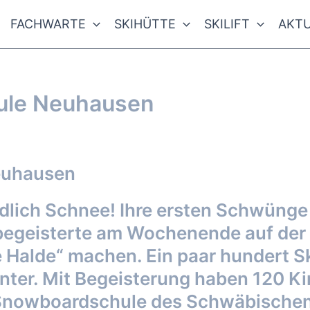
FACHWARTE
SKIHÜTTE
SKILIFT
AKTU
ule Neuhausen
uar 2017
euhausen
ich Schnee! Ihre ersten Schwünge 
begeisterte am Wochenende auf der
Halde“ machen. Ein paar hundert Skif
nter. Mit Begeisterung haben 120 K
Snowboardschule des Schwäbischen