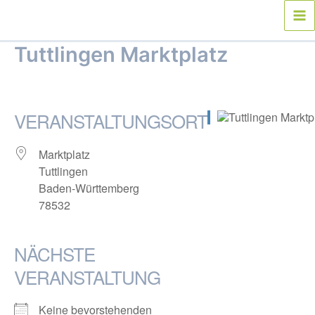
Zum
Inhalt
Ma
springen
Tuttlingen Marktplatz
Me
Von
webmaster
/
28. April 2016
VERANSTALTUNGSORT
Marktplatz
Tuttlingen
Baden-Württemberg
78532
NÄCHSTE
VERANSTALTUNG
Keine bevorstehenden