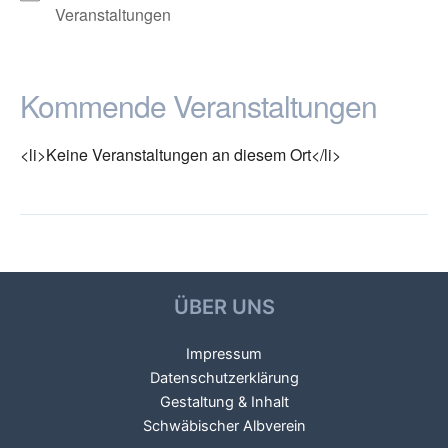
Veranstaltungen
Kommende Veranstaltungen
<li>Keine Veranstaltungen an diesem Ort</li>
←
Vorheriger
Nächster Veranstaltungsort
Beitragsnavigation
Veranstaltungsort
→
ÜBER UNS
Impressum
Datenschutzerklärung
Gestaltung & Inhalt
Schwäbischer Albverein