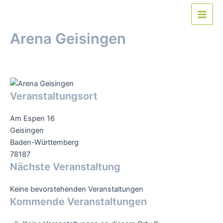
Zum
Inhalt
Main
springen
Arena Geisingen
Men
Von
webmaster
/
9. Mai 2016
Veranstaltungsort
Am Espen 16
Geisingen
Baden-Württemberg
78187
Nächste Veranstaltung
Keine bevorstehenden Veranstaltungen
Kommende Veranstaltungen