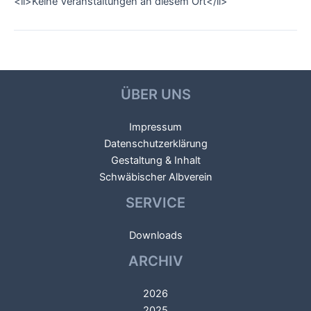
<li>Keine Veranstaltungen an diesem Ort</li>
←
Vorheriger
Nächster Veranstaltungsort
Beitragsnavigation
Veranstaltungsort
→
ÜBER UNS
Impressum
Datenschutzerklärung
Gestaltung & Inhalt
Schwäbischer Albverein
SERVICE
Downloads
ARCHIV
2026
2025