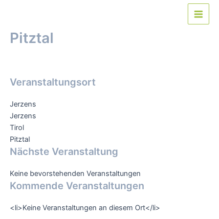
Zum
Inhalt
Main
springen
Pitztal
Men
Von
webmaster
/
18. Januar 2022
Veranstaltungsort
Jerzens
Jerzens
Tirol
Pitztal
Nächste Veranstaltung
Keine bevorstehenden Veranstaltungen
Kommende Veranstaltungen
<li>Keine Veranstaltungen an diesem Ort</li>