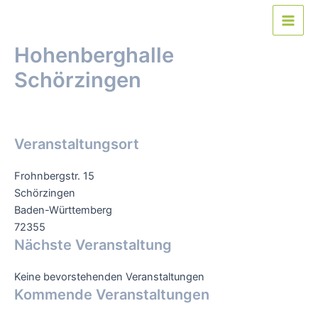
Zum
Inhalt
Main
springen
Hohenberghalle
Men
Schörzingen
Von
webmaster
/
2. Februar 2023
Veranstaltungsort
Frohnbergstr. 15
Schörzingen
Baden-Württemberg
72355
Nächste Veranstaltung
Keine bevorstehenden Veranstaltungen
Kommende Veranstaltungen