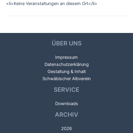
<li>Keine Veranstaltungen an diesem Ort</li>
←
Vorheriger
Beitragsnavigation
Veranstaltungsort
ÜBER UNS
Impressum
Datenschutzerklärung
Gestaltung & Inhalt
Schwäbischer Albverein
SERVICE
Downloads
ARCHIV
2026