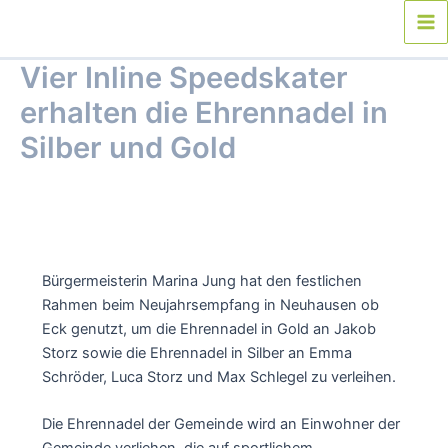
Zum
Inhalt
Ma
springen
Vier Inline Speedskater
Me
erhalten die Ehrennadel in
Silber und Gold
Von
webmaster
/
10. Februar 2025
Bürgermeisterin Marina Jung hat den festlichen
Rahmen beim Neujahrsempfang in Neuhausen ob
Eck genutzt, um die Ehrennadel in Gold an Jakob
Storz sowie die Ehrennadel in Silber an Emma
Schröder, Luca Storz und Max Schlegel zu verleihen.
Die Ehrennadel der Gemeinde wird an Einwohner der