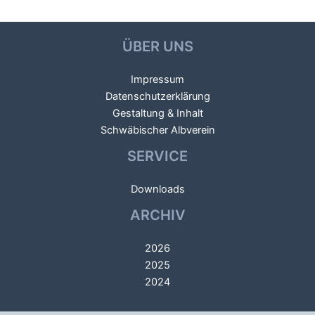
Beitragsnavigation
←
Vorheriger Beitrag
Nächster Beitrag
→
ÜBER UNS
Impressum
Datenschutzerklärung
Gestaltung & Inhalt
Schwäbischer Albverein
SERVICE
Downloads
ARCHIV
2026
2025
2024