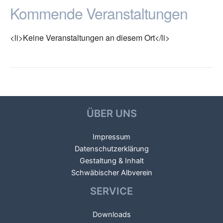
Kommende Veranstaltungen
<li>Keine Veranstaltungen an diesem Ort</li>
←
Vorheriger
Nächster Veranstaltungsort
Beitragsnavigation
Veranstaltungsort
→
ÜBER UNS
Impressum
Datenschutzerklärung
Gestaltung & Inhalt
Schwäbischer Albverein
SERVICE
Downloads