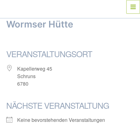
Zum
Inhalt
Ma
springen
Wormser Hütte
Me
Von
webmaster
/
10. Mai 2019
VERANSTALTUNGSORT
Kapellerweg 45
Schruns
6780
NÄCHSTE VERANSTALTUNG
Keine bevorstehenden Veranstaltungen