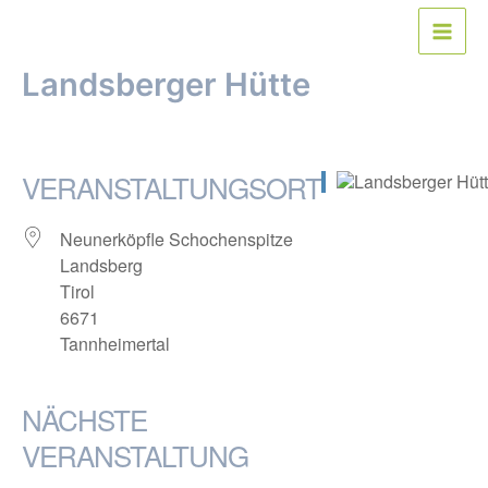
Zum
Inhalt
Main
springen
Landsberger Hütte
Men
Von
webmaster
/
14. Mai 2016
VERANSTALTUNGSORT
Neunerköpfle Schochenspitze
Landsberg
Tirol
6671
Tannheimertal
NÄCHSTE
VERANSTALTUNG