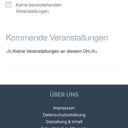
Keine bevorstehenden
Veranstaltungen
Kommende Veranstaltungen
<li>Keine Veranstaltungen an diesem Ort</li>
←
Vorheriger
Nächster Veranstaltungsort
Beitragsnavigation
Veranstaltungsort
→
ÜBER UNS
Impressum
Datenschutzerklärung
Gestaltung & Inhalt