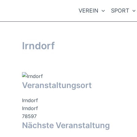
Zum
VEREIN
SPORT
Inhalt
springen
Irndorf
Von
webmaster
/
11. Dezember 2016
Veranstaltungsort
Irndorf
Irndorf
78597
Nächste Veranstaltung