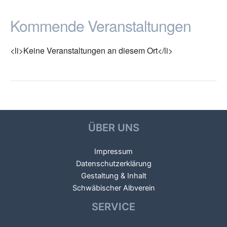
Kommende Veranstaltungen
<li>Keine Veranstaltungen an diesem Ort</li>
←
Vorheriger
Nächster Veranstaltungsort
Beitragsnavigation
Veranstaltungsort
→
ÜBER UNS
Impressum
Datenschutzerklärung
Gestaltung & Inhalt
Schwäbischer Albverein
SERVICE