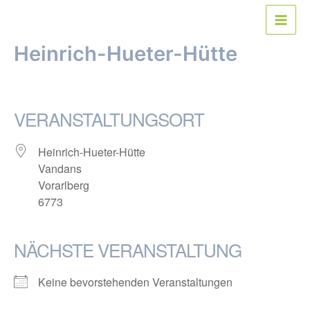
Zum
Inhalt
Main
springen
Heinrich-Hueter-Hütte
Men
Von
webmaster
/
10. Mai 2018
VERANSTALTUNGSORT
Heinrich-Hueter-Hütte
Vandans
Vorarlberg
6773
NÄCHSTE VERANSTALTUNG
Keine bevorstehenden Veranstaltungen