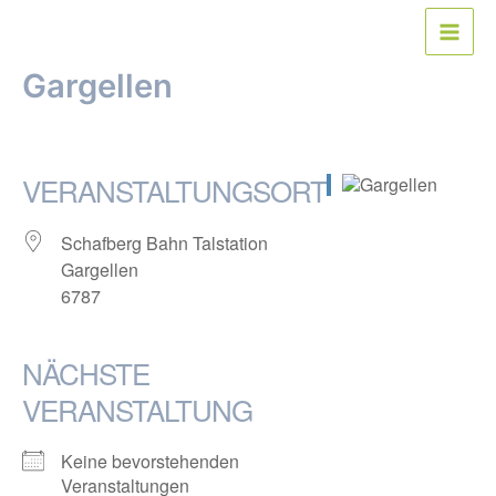
Zum
Inhalt
Main
springen
Gargellen
Men
Von
webmaster
/
10. Dezember 2016
VERANSTALTUNGSORT
Schafberg Bahn Talstation
Gargellen
6787
NÄCHSTE
VERANSTALTUNG
Keine bevorstehenden
Veranstaltungen