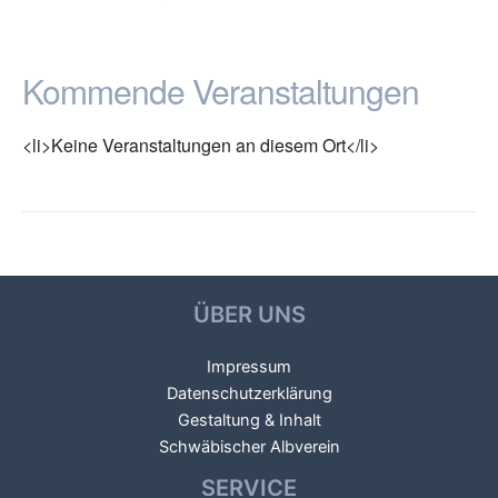
Kommende Veranstaltungen
<li>Keine Veranstaltungen an diesem Ort</li>
←
Vorheriger
Nächster Veranstaltungsort
Beitragsnavigation
Veranstaltungsort
→
ÜBER UNS
Impressum
Datenschutzerklärung
Gestaltung & Inhalt
Schwäbischer Albverein
SERVICE