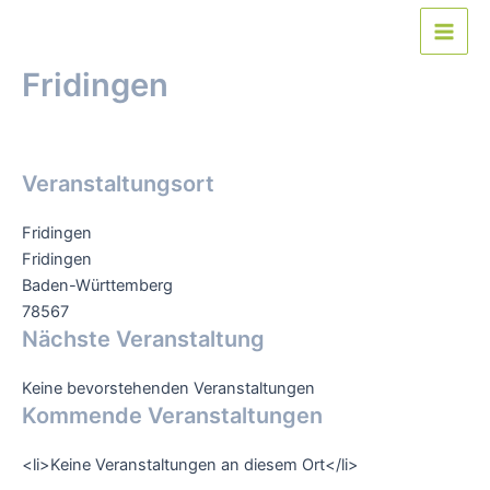
Zum
Inhalt
Main
springen
Fridingen
Men
Von
webmaster
/
28. Januar 2019
Veranstaltungsort
Fridingen
Fridingen
Baden-Württemberg
78567
Nächste Veranstaltung
Keine bevorstehenden Veranstaltungen
Kommende Veranstaltungen
<li>Keine Veranstaltungen an diesem Ort</li>