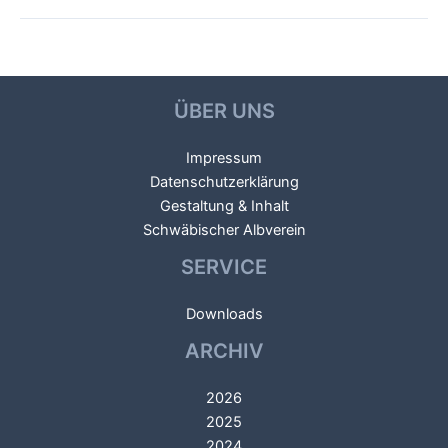
←
Vorheriger
Nächster Veranstaltungsort
Beitragsnavigation
Veranstaltungsort
→
ÜBER UNS
Impressum
Datenschutzerklärung
Gestaltung & Inhalt
Schwäbischer Albverein
SERVICE
Downloads
ARCHIV
2026
2025
2024