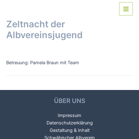
Zum
Inhalt
Main
springen
Zeltnacht der
Men
Albvereinsjugend
Von
webmaster
/
6. Juli 2024
Betreuung: Pamela Braun mit Team
Beitragsnavigation
←
Vorheriger Veranstaltung
Nächster Veranstaltung
→
ÜBER UNS
Impressum
Datenschutzerklärung
Gestaltung & Inhalt
Schwäbischer Albverein