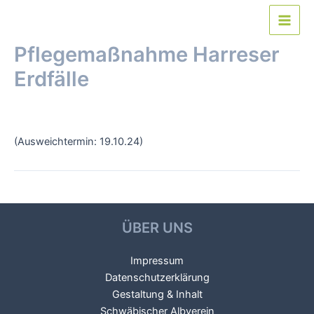
Zum
Inhalt
Main
springen
Pflegemaßnahme Harreser
Men
Erdfälle
Von
webmaster
/
5. Oktober 2024
(Ausweichtermin: 19.10.24)
Beitragsnavigation
←
Vorheriger Veranstaltung
Nächster Veranstaltung
→
ÜBER UNS
Impressum
Datenschutzerklärung
Gestaltung & Inhalt
Schwäbischer Albverein