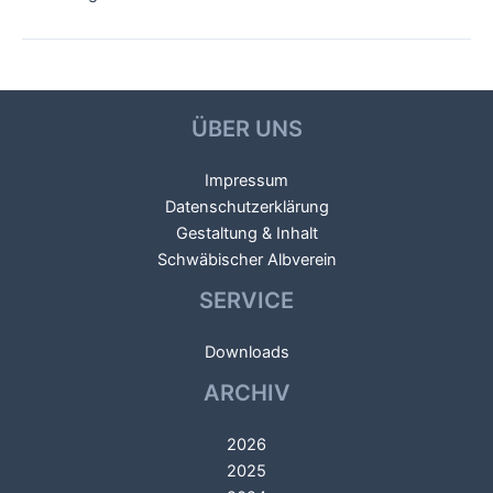
Beitragsnavigation
←
Vorheriger Veranstaltung
Nächster Veranstaltung
→
ÜBER UNS
Impressum
Datenschutzerklärung
Gestaltung & Inhalt
Schwäbischer Albverein
SERVICE
Downloads
ARCHIV
2026
2025