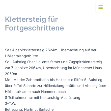
Zum
Inhalt
Main
springen
Klettersteig für
Men
Fortgeschrittene
Von
webmaster
/
27. Juli 2024
Sa.: Alpspitzklettersteig 2624m, Übernachtung auf der
Höllentalangerhütte
So.: Aufstieg über Höllentalferner und Zugspitzklettersteig
zur Zugspitze 2964m, Übernachtung im Münchener Haus
2959m
Mo.: Mit der Zahnradbahn bis Haltestelle Riffelriß, Aufstieg
über Riffel-Scharte zur Höllentalangerhütte und Abstieg über
Höllentalklamm nach Hammersbach
8 Teilnehmer nur mit Klettersteig-Ausrüstung
3-T.W.
Betreuung: Hartmut Bertsche