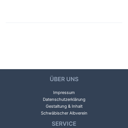
Beitragsnavigation
←
Vorheriger Galerien
Nächster Galerien
→
ÜBER UNS
Impressum
Datenschutzerklärung
Gestaltung & Inhalt
Schwäbischer Albverein
SERVICE