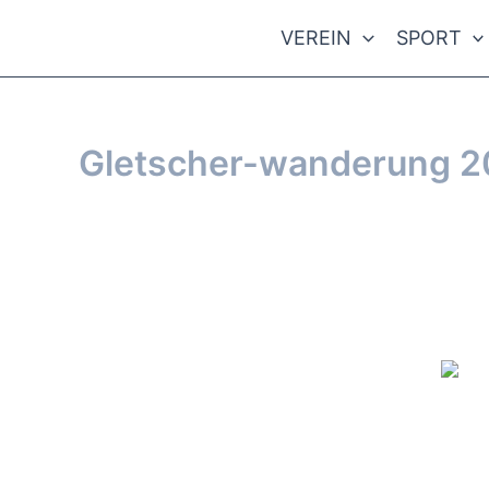
Zum
VEREIN
SPORT
Inhalt
springen
Gletscher-wanderung 2
Von
webmaster
/
15. Oktober 2016